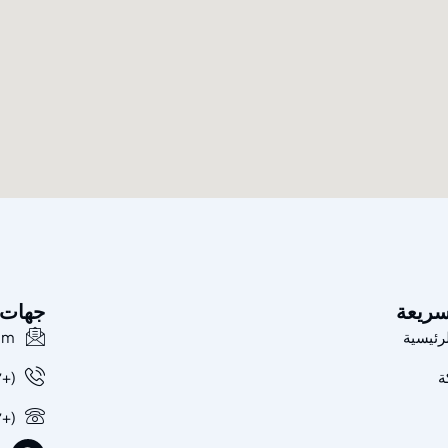
سريعة
جهات 
رئيسية
om
ة
(+٢) ٠١١١٩٢٤١٥٥٥ / ٠١١٥٧٤٦٣٧٧٧
(+٢) ٠٢٢٦٢٤٨٤٥٦ / ٠٢٢٦٢٤٨٤٥٧