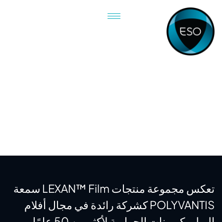
أفلام ليكسان™
أفلام ليكسان™
تعكس مجموعة منتجات LEXAN™ Film سمعة
POLYVANTIS كشركة رائدة في مجال أفلام
البولي كربونات الحرارية لأكثر من 50 عامًا،