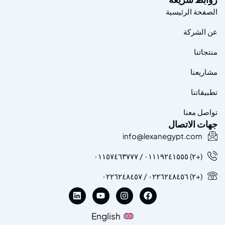
الصفحة الرئيسية
عن الشركة
منتجاتنا
مشاريعنا
تطبيقاتنا
تواصل معنا
جهات الاتصال
info@lexanegypt.com
(+٢) ٠١١١٩٢٤١٥٥٥ / ٠١١٥٧٤٦٣٧٧٧
(+٢) ٠٢٢٦٢٤٨٤٥٦ / ٠٢٢٦٢٤٨٤٥٧
English