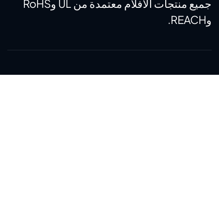
جميع منتجات الأفلام معتمدة من UL وRoHS
وREACH.