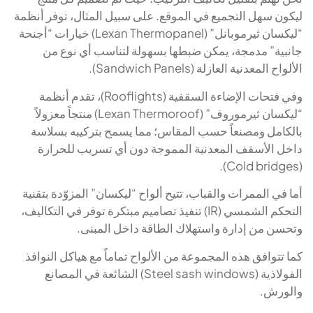
ليكون سهل التجميع في الموقع. على سبيل المثال، توفر أنظمة
“ليكسان ثيرموبانل” (Lexan Thermopanel) خيارات “أجنحة
جانبية” مدمجة، يمكن ضبطها بسهولة لتناسب أي نوع من
الألواح المعدنية العازلة (Sandwich Panels).
وفي فتحات الإضاءة السقفية (Rooflights)، تقدم أنظمة
“ليكسان ثيرموروف” (Lexan Thermoroof) منتجاً معزولاً
بالكامل ومصنعاً حسب المقاس؛ مما يسمح بتركيبه بسلاسة
داخل الأسقف المعدنية المموجة دون أي تسريب للحرارة
(Cold bridges).
أما في الممرات والقباب، تتيح ألواح “ليكسان” المزوّدة بتقنية
التحكم الشمسي (IR) تنفيذ تصاميم مبتكرة توفر في التكاليف،
وتحسن من إدارة واستهلاك الطاقة داخل المبنى.
كما تتوافق هذه المجموعة من الألواح تماماً مع هياكل النوافذ
الفولاذية (Steel sash windows) الشائعة في المصانع
والورش.