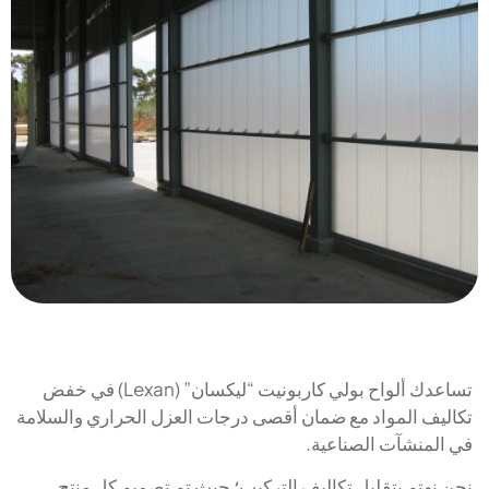
تساعدك ألواح بولي كاربونيت “ليكسان” (Lexan) في خفض
تكاليف المواد مع ضمان أقصى درجات العزل الحراري والسلامة
في المنشآت الصناعية.
نحن نهتم بتقليل تكاليف التركيب؛ حيث تم تصميم كل منتج